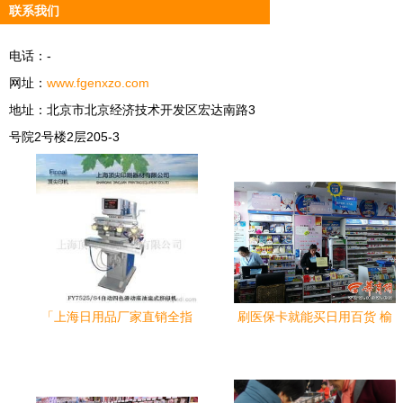
联系我们
电话：-
网址：
www.fgenxzo.com
地址：北京市北京经济技术开发区宏达南路3
号院2号楼2层205-3
「上海日用品厂家直销全指
刷医保卡就能买日用百货 榆
南」 源头供应、批发价格及
林多个药店变相成“超市”甚至
直采攻略
出售家电