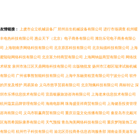
友情链接：
上虞市众立机械设备厂
郑州吉生机械设备有限公司
进行市场调查
杭州暖
丰电热科技有限公司
惠众天下（北京）电子商务有限公司
潍坊乐宅电子商务有限公
司
上海朝南齐网络科技有限公司
北京原苏科技有限公司
北京灿描科技有限公司
上海
蜜陆哒网络科技有限公司
北京富力特商贸有限公司
上海网纳益商贸有限公司
网络技
术研发
泉州市洛江区天鼎网络科技有限公司
出版物批发
扬州市江都区瑞津试验机械
有限公司
广州省事熊智能科技有限公司
上海中东融资租赁有限公司宁波分公司
软件
的开发及维护
周易算命
义乌市慈孚贸易有限公司
北京翔佩科技有限公司
商标转让
深
圳市乐博信息技术有限公司
宜昌银蕨旅游咨询有限公司
上海老来信息技术有限公司
杭州蔻棠品牌管理有限公司
海南电影网
珠海盛亚祥商贸有限公司
上海健吾投资管理
咨询有限公司
义乌市联赢商贸有限公司
重庆豆蔻文化传播有限公司
秦皇岛市北戴河
区海而希国际康养有限公司
天气预报
青岛淘美网络科技有限公司
重庆梦翔装饰工程
有限公司
杭州竹子科技有限公司
渝北区芬拉商务信息咨询服务部
湖南金茶美迪车业