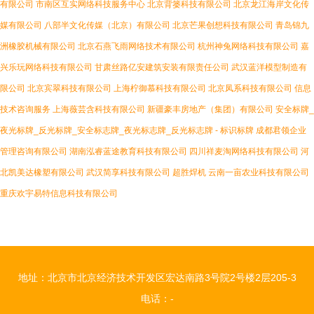
有限公司
市南区互实网络科技服务中心
北京背篓科技有限公司
北京龙江海岸文化传
媒有限公司
八部半文化传媒（北京）有限公司
北京芒果创想科技有限公司
青岛锦九
洲橡胶机械有限公司
北京石燕飞雨网络技术有限公司
杭州神兔网络科技有限公司
嘉
兴乐玩网络科技有限公司
甘肃丝路亿安建筑安装有限责任公司
武汉蓝洋模型制造有
限公司
北京宾翠科技有限公司
上海柠御慕科技有限公司
北京凤系科技有限公司
信息
技术咨询服务
上海薇芸含科技有限公司
新疆豪丰房地产（集团）有限公司
安全标牌_
夜光标牌_反光标牌_安全标志牌_夜光标志牌_反光标志牌 - 标识标牌
成都君领企业
管理咨询有限公司
湖南泓睿蓝途教育科技有限公司
四川祥麦淘网络科技有限公司
河
北凯美达橡塑有限公司
武汉简享科技有限公司
超胜焊机
云南一亩农业科技有限公司
重庆欢宇易特信息科技有限公司
地址：北京市北京经济技术开发区宏达南路3号院2号楼2层205-3
电话：-