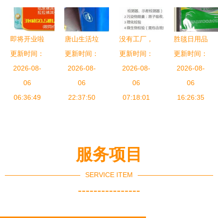
网透视日用
20%
品销售乱象
即将开业啦
唐山生活垃
没有工厂，
胜毯日用品
红包大奖触
更新时间：
更新时间：
圾桶批发
销售企业如
更新时间：
与食品软包
更新时间：
手可得 更
2026-08-
小区物业与
2026-08-
何办理保健
2026-08-
装袋 定制
2026-08-
有大牌促销
06
日用品一站
06
食品备案？
06
规格、价
06
最低3.8折,
06:36:49
供应指南
22:37:50
——日用家
07:18:01
格、厂家与
16:26:35
心动不如赶
电零售企业
图片全解析
快行动
的另类合规
路径
服务项目
SERVICE ITEM
----------------