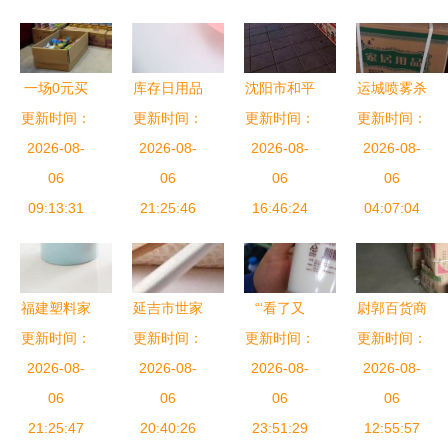
一场0元买
库存日用品
沈阳市和平
运城喷雾杀
买买的狂欢
更新时间：
更新时间：
回收 打通
区美香日用
更新时间：
虫剂在线咨
更新时间：
圆满结束，
2026-08-
万千库存的
2026-08-
品商店火热
2026-08-
询之聊城江
2026-08-
你都抢到了
06
循环经济之
06
促销 阿土
06
威海盐科技
06
什么？日用
09:13:31
21:25:46
路
伯网日用家
16:46:24
的应用与日
04:07:04
品销售记录
电特价狂潮
常消费品类
两网情深
分析
福建塑料家
延吉市世家
“‘看了又
尉郭百货商
居日用品厂
更新时间：
日用品经销
更新时间：
更新时间：
看’让消费
更新时间：
行 巧用‘好
家如何拓宽
2026-08-
以文化引领
2026-08-
2026-08-
者糊
用生意’进
2026-08-
销售渠道
06
日用品销售
06
涂”——齐
06
销存，新品
06
21:25:47
的新时代
20:40:26
齐哈尔新闻
23:51:29
订单量飙升
12:55:57